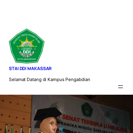
Lewati
ke
konten
STAI DDI MAKASSAR
Selamat Datang di Kampus Pengabdian