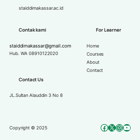
staiddimakassar.ac.id
Contak kami
For Learner
staiddimakassar@gmail.com
Home
Hub. WA 08910122020
Courses
About
Contact
Contact Us
JL.Sultan Alauddin 3 No 8
Facebook
X
Instag
You
Copyright © 2025